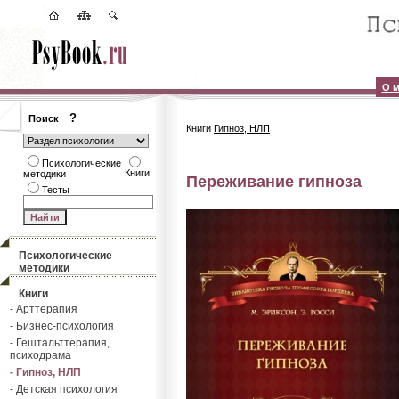
О м
?
Поиск
Книги
Гипноз, НЛП
Психологические
Книги
методики
Переживание гипноза
Тесты
Психологические
методики
Книги
- Арттерапия
- Бизнес-психология
- Гештальттерапия,
психодрама
- Гипноз, НЛП
- Детская психология