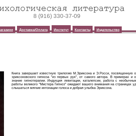
8 (916) 330-37-09
агазине
Доставка/Оплата
Институт
Контакты
Издательство
Книга завершает известную трилогию М.Эриксона и Э.Росси, посвященную 
эриксоновского гипноза "из первых рук", от самого автора. В примерах и 
знание гипнотерапии. Индукция левитации, каталепсии, работа с необычны
работы великого "Мистера Гипноз" ожидают вашего внимания на страницах уд
слышаться мягкие интонации голоса и добрая улыбка Эриксона.