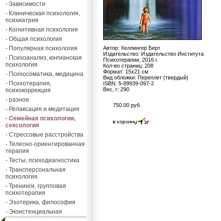
- Зависимости
- Клиническая психология,
психиатрия
- Когнитивная психология
- Общая психология
- Популярная психология
Автор: Хеллингер Берт
Издательство: Издательство Института
- Психоанализ, юнгианская
Психотерапии, 2016 г.
психология
Кол-во страниц: 208
Формат: 15х21 см
- Психосоматика, медицина
Вид обложки: Переплет (твердый)
- Психотерапия,
ISBN: 5-89939-097-2
Вес, г: 290
психокоррекция
- разное
750.00 руб.
- Релаксация и медитация
- Семейная психология,
сексология
- Стрессовые расстройства
- Телесно-ориентированная
терапия
- Тесты, психодиагностика
- Трансперсональная
психология
- Тренинги, групповая
психотерапия
- Эзотерика, философия
- Экзистенциальная