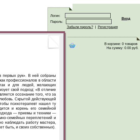
Логин:
Вход
Пароль:
Забыли пароль?
|
Регистрация
В корзине:
0 товаров
На сумму:
0.00 руб.
 первых рук». В ней собраны
как профессионалов в области
, так и для людей, желающих
изует свой подход: «В отличие
ляется осознание того, что за
 любовь. Скрытой действующей
чтобы психотерапевт нашел ту
одится и корень его семейной
подхода — приемы и техники —
мно-семейных переплетений и
но наблюдать работу мастера,
ет быть, и своих собственных).