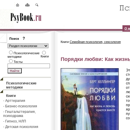
О м
?
Поиск
Книги
Семейная психология, сексология
Психологические
Книги
методики
Порядки любви: Как жизн
Тесты
Эт
ст
ду
Психологические
сп
методики
от
лю
Книги
си
- Арттерапия
то
пр
- Бизнес-психология
яр
- Гештальттерапия,
пу
психодрама
со
- Гипноз, НЛП
- Детская психология