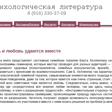
8 (916) 330-37-09
агазине
Доставка/Оплата
Институт
Контакты
Издательство
ь и любовь удаются вместе
а книга представляет системную семейную терапию Берта
Хеллингера
«из
енограммы семинаров, которые мастер проводил для разных аудиторий — 
шевного здоровья (психотерапевтов, семейных консультантов, врачей)
равиться с кризисами во взаимоотношениях. Сам Б.
Хеллингер
так характер
 классической семейной терапии, самым важным элементом моего подхода яв
бым поведением, даже за тем, которое кажется нам очень странным, стоит
лой всех симптомов тоже является любовь. Следовательно, очень важно, 
чку, где сосредоточена вся энергия любви человека, так как здесь нах
облемы, и ключ к разрешению трудностей». «Инструментальная сторона» 
ко проиллюстрированы примерами, проясняющими природу скрытых систе
ти их разрешения. Читатель получает редкую возможность непосредствен
переживать ее участникам и вместе с ними искать решения их проблем (а мож