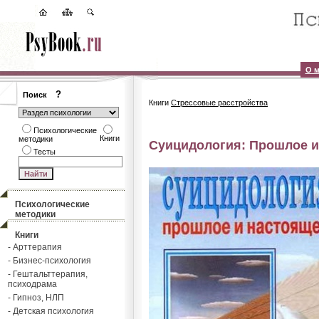
О м
?
Поиск
Книги
Стрессовые расстройства
Психологические
Книги
методики
Суицидология: Прошлое 
Тесты
Психологические
методики
Книги
- Арттерапия
- Бизнес-психология
- Гештальттерапия,
психодрама
- Гипноз, НЛП
- Детская психология