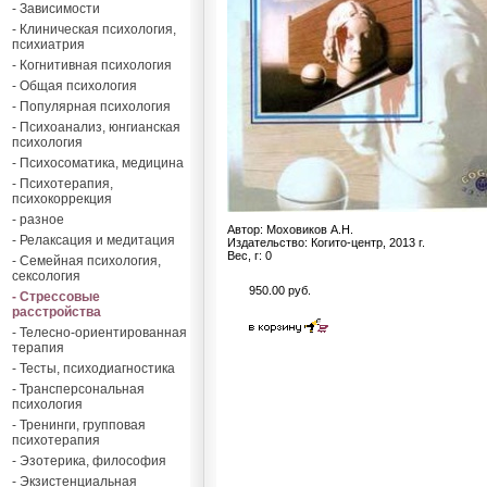
- Зависимости
- Клиническая психология,
психиатрия
- Когнитивная психология
- Общая психология
- Популярная психология
- Психоанализ, юнгианская
психология
- Психосоматика, медицина
- Психотерапия,
психокоррекция
- разное
Автор: Моховиков А.Н.
- Релаксация и медитация
Издательство: Когито-центр, 2013 г.
Вес, г: 0
- Семейная психология,
сексология
950.00 руб.
- Стрессовые
расстройства
- Телесно-ориентированная
терапия
- Тесты, психодиагностика
- Трансперсональная
психология
- Тренинги, групповая
психотерапия
- Эзотерика, философия
- Экзистенциальная