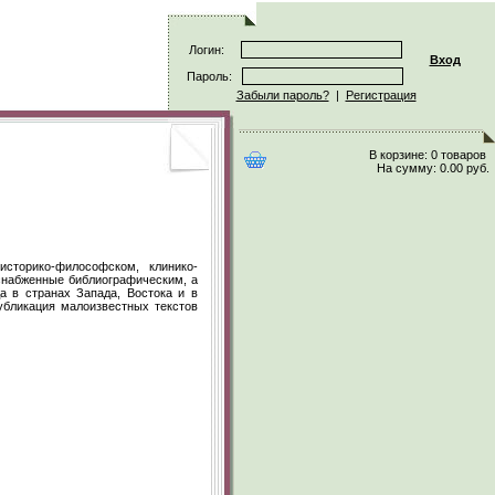
Логин:
Вход
Пароль:
Забыли пароль?
|
Регистрация
В корзине:
0 товаров
На сумму:
0.00 руб.
историко-философском, клинико-
снабженные библиографическим, а
 в странах Запада, Востока и в
убликация малоизвестных текстов