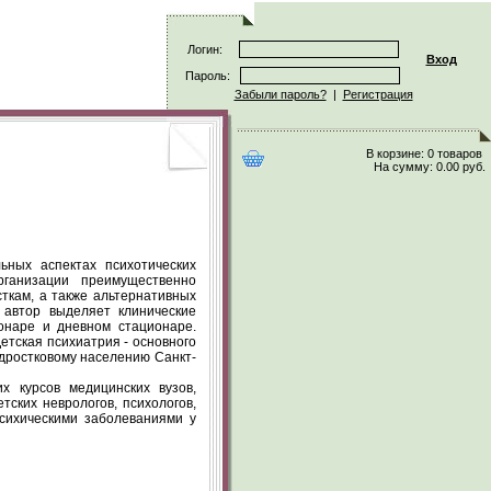
Логин:
Вход
Пароль:
Забыли пароль?
|
Регистрация
В корзине:
0 товаров
На сумму:
0.00 руб.
льных аспектах
психотических
рганизации преимущественно
ткам, а также альтернативных
автор выделяет клинические
онаре и дневном стационаре.
етская психиатрия - основного
одростковому населению
Санкт-
х курсов медицинских вузов,
ских неврологов, психологов,
психическими заболеваниями у