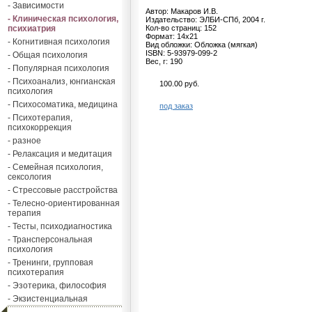
- Зависимости
Автор: Макаров И.В.
- Клиническая психология,
Издательство: ЭЛБИ-СПб, 2004 г.
психиатрия
Кол-во страниц: 152
Формат: 14х21
- Когнитивная психология
Вид обложки: Обложка (мягкая)
ISBN: 5-93979-099-2
- Общая психология
Вес, г: 190
- Популярная психология
- Психоанализ, юнгианская
100.00 руб.
психология
- Психосоматика, медицина
под заказ
- Психотерапия,
психокоррекция
- разное
- Релаксация и медитация
- Семейная психология,
сексология
- Стрессовые расстройства
- Телесно-ориентированная
терапия
- Тесты, психодиагностика
- Трансперсональная
психология
- Тренинги, групповая
психотерапия
- Эзотерика, философия
- Экзистенциальная