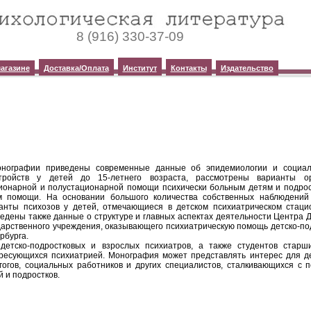
8 (916) 330-37-09
агазине
Доставка/Оплата
Институт
Контакты
Издательство
нографии приведены современные данные об эпидемиологии и социа
тройств у детей до 15-летнего возраста, рассмотрены варианты о
ионарной и
полустационарной
помощи психически больным детям и подрос
 помощи. На основании большого количества собственных наблюдений 
анты психозов у детей, отмечающиеся в детском психиатрическом стаци
едены также данные о структуре и главных аспектах деятельности Центра Д
дарственного учреждения, оказывающего психиатрическую помощь детско-п
рбурга
.
детско-подростковых и взрослых психиатров, а также студентов старши
ресующихся психиатрией. Монография может представлять интерес для дет
гогов, социальных работников и других специалистов, сталкивающихся с 
й и подростков.