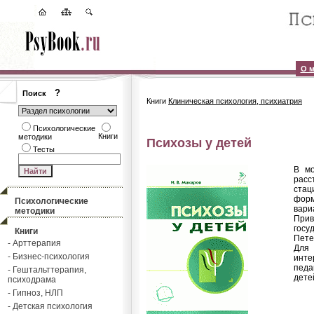
О м
?
Поиск
Книги
Клиническая психология, психиатрия
Психологические
Книги
методики
Психозы у детей
Тесты
В мо
расс
стац
форм
Психологические
вари
методики
Прив
госу
Книги
Пете
- Арттерапия
Для 
- Бизнес-психология
инте
педа
- Гештальттерапия,
дете
психодрама
- Гипноз, НЛП
- Детская психология