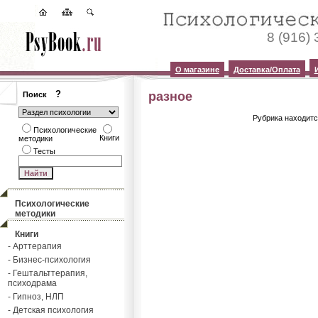
8 (916)
О магазине
Доставка/Оплата
?
разное
Поиск
Рубрика находитс
Психологические
Книги
методики
Тесты
Психологические
методики
Книги
- Арттерапия
- Бизнес-психология
- Гештальттерапия,
психодрама
- Гипноз, НЛП
- Детская психология