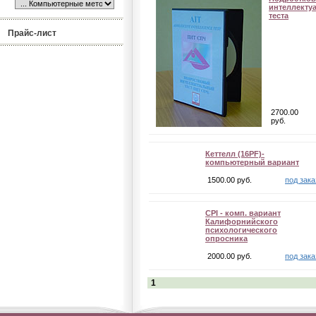
интеллекту
теста
Прайс-лист
2700.00
руб.
Кеттелл (16PF)-
компьютерный вариант
1500.00 руб.
под зака
СРI - комп. вариант
Калифорнийского
психологического
опросника
2000.00 руб.
под зака
1