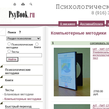
8 (916)
О магазине
Доставка/Оплата
?
Компьютерные методики
Поиск
1
сортировать по
Психологические
Книги
методики
UIT - УИТ С
Тесты
Универсал
интеллекту
тест
Психологические
методики
Книги
Тесты
2700.00
- Бланковые методики
руб.
- Компьютерные методики
АIT - ПИТ С
Быстрый переход
Подростков