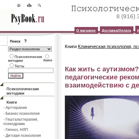
8 (916)
О магазине
Доставка/Оплата
?
Поиск
Книги
Клиническая психология, п
Психологические
Книги
методики
Тесты
Как жить с аутизмом?
педагогические реко
взаимодействию с де
Психологические
методики
Книги
- Арттерапия
- Бизнес-психология
- Гештальттерапия,
психодрама
- Гипноз, НЛП
- Детская психология