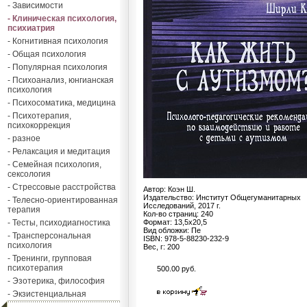
- Зависимости
- Клиническая психология,
психиатрия
- Когнитивная психология
- Общая психология
- Популярная психология
- Психоанализ, юнгианская
психология
- Психосоматика, медицина
- Психотерапия,
психокоррекция
- разное
- Релаксация и медитация
- Семейная психология,
сексология
- Стрессовые расстройства
Автор: Коэн Ш.
Издательство: Институт Общегуманитарных
- Телесно-ориентированная
Исследований, 2017 г.
терапия
Кол-во страниц: 240
- Тесты, психодиагностика
Формат: 13,5х20,5
Вид обложки: Пе
- Трансперсональная
ISBN: 978-5-88230-232-9
психология
Вес, г: 200
- Тренинги, групповая
психотерапия
500.00 руб.
- Эзотерика, философия
- Экзистенциальная