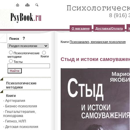
8 (916)
О магазине
Доставка/Оплата
?
Поиск
Книги
Психоанализ, юнгианская психология
Психологические
Книги
методики
Стыд и истоки самоуваже
Тесты
Психологические
методики
Книги
- Арттерапия
- Бизнес-психология
- Гештальттерапия,
психодрама
- Гипноз, НЛП
- Детская психология