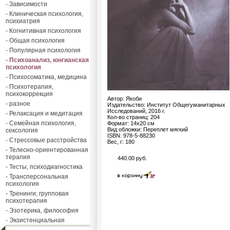
- Зависимости
- Клиническая психология,
психиатрия
- Когнитивная психология
- Общая психология
- Популярная психология
- Психоанализ, юнгианская
психология
- Психосоматика, медицина
- Психотерапия,
психокоррекция
Автор: Якоби
- разное
Издательство: Институт Общегуманитарных
Исследований, 2016 г.
- Релаксация и медитация
Кол-во страниц: 204
- Семейная психология,
Формат: 14х20 см
Вид обложки: Переплет мягкий
сексология
ISBN: 978-5-88230
- Стрессовые расстройства
Вес, г: 180
- Телесно-ориентированная
терапия
440.00 руб.
- Тесты, психодиагностика
- Трансперсональная
психология
- Тренинги, групповая
психотерапия
- Эзотерика, философия
- Экзистенциальная